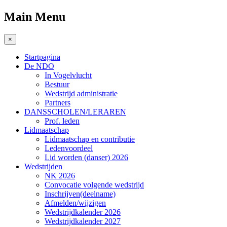
Main Menu
×
Startpagina
De NDO
In Vogelvlucht
Bestuur
Wedstrijd administratie
Partners
DANSSCHOLEN/LERAREN
Prof. leden
Lidmaatschap
Lidmaatschap en contributie
Ledenvoordeel
Lid worden (danser) 2026
Wedstrijden
NK 2026
Convocatie volgende wedstrijd
Inschrijven(deelname)
Afmelden/wijzigen
Wedstrijdkalender 2026
Wedstrijdkalender 2027