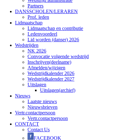
Wedstrijd administratie
Partners
DANSSCHOLEN/LERAREN
Prof. leden
Lidmaatschap
Lidmaatschap en contributie
Ledenvoordeel
Lid worden (danser) 2026
Wedstrijden
NK 2026
Convocatie volgende wedstrijd
Inschrijven(deelname)
Afmelden/wijzigen
Wedstrijdkalender 2026
Wedstrijdkalender 2027
Uitslagen
Uitslagen(archief)
Nieuws
Laatste nieuws
Nieuwsbrieven
Vertr.contactpersoon
Vertr.contactpersoon
CONTACT
Contact Us
FACEBOOK