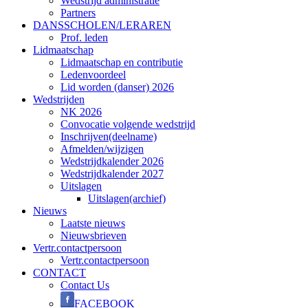
Wedstrijd administratie
Partners
DANSSCHOLEN/LERAREN
Prof. leden
Lidmaatschap
Lidmaatschap en contributie
Ledenvoordeel
Lid worden (danser) 2026
Wedstrijden
NK 2026
Convocatie volgende wedstrijd
Inschrijven(deelname)
Afmelden/wijzigen
Wedstrijdkalender 2026
Wedstrijdkalender 2027
Uitslagen
Uitslagen(archief)
Nieuws
Laatste nieuws
Nieuwsbrieven
Vertr.contactpersoon
Vertr.contactpersoon
CONTACT
Contact Us
FACEBOOK