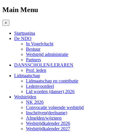
Main Menu
×
Startpagina
De NDO
In Vogelvlucht
Bestuur
Wedstrijd administratie
Partners
DANSSCHOLEN/LERAREN
Prof. leden
Lidmaatschap
Lidmaatschap en contributie
Ledenvoordeel
Lid worden (danser) 2026
Wedstrijden
NK 2026
Convocatie volgende wedstrijd
Inschrijven(deelname)
Afmelden/wijzigen
Wedstrijdkalender 2026
Wedstrijdkalender 2027