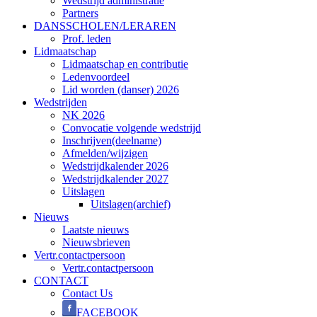
Wedstrijd administratie
Partners
DANSSCHOLEN/LERAREN
Prof. leden
Lidmaatschap
Lidmaatschap en contributie
Ledenvoordeel
Lid worden (danser) 2026
Wedstrijden
NK 2026
Convocatie volgende wedstrijd
Inschrijven(deelname)
Afmelden/wijzigen
Wedstrijdkalender 2026
Wedstrijdkalender 2027
Uitslagen
Uitslagen(archief)
Nieuws
Laatste nieuws
Nieuwsbrieven
Vertr.contactpersoon
Vertr.contactpersoon
CONTACT
Contact Us
FACEBOOK