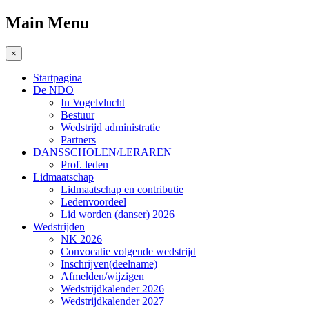
Main Menu
×
Startpagina
De NDO
In Vogelvlucht
Bestuur
Wedstrijd administratie
Partners
DANSSCHOLEN/LERAREN
Prof. leden
Lidmaatschap
Lidmaatschap en contributie
Ledenvoordeel
Lid worden (danser) 2026
Wedstrijden
NK 2026
Convocatie volgende wedstrijd
Inschrijven(deelname)
Afmelden/wijzigen
Wedstrijdkalender 2026
Wedstrijdkalender 2027