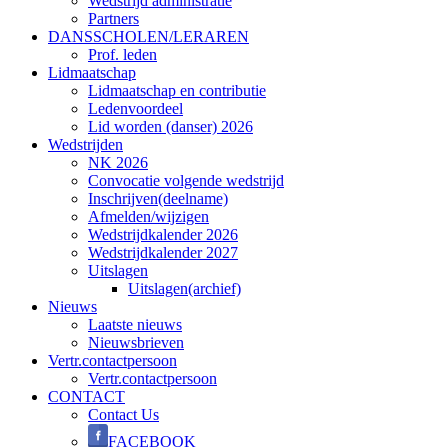
Wedstrijd administratie
Partners
DANSSCHOLEN/LERAREN
Prof. leden
Lidmaatschap
Lidmaatschap en contributie
Ledenvoordeel
Lid worden (danser) 2026
Wedstrijden
NK 2026
Convocatie volgende wedstrijd
Inschrijven(deelname)
Afmelden/wijzigen
Wedstrijdkalender 2026
Wedstrijdkalender 2027
Uitslagen
Uitslagen(archief)
Nieuws
Laatste nieuws
Nieuwsbrieven
Vertr.contactpersoon
Vertr.contactpersoon
CONTACT
Contact Us
FACEBOOK