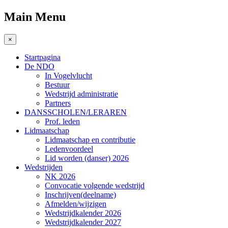
Main Menu
×
Startpagina
De NDO
In Vogelvlucht
Bestuur
Wedstrijd administratie
Partners
DANSSCHOLEN/LERAREN
Prof. leden
Lidmaatschap
Lidmaatschap en contributie
Ledenvoordeel
Lid worden (danser) 2026
Wedstrijden
NK 2026
Convocatie volgende wedstrijd
Inschrijven(deelname)
Afmelden/wijzigen
Wedstrijdkalender 2026
Wedstrijdkalender 2027